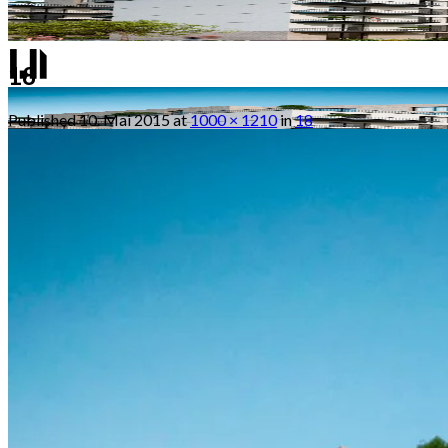
18
Published
10. Mai 2015
at
1000 × 1210
in
18
Mustermann GmbH • Musterstrasse 1 • 12345
Musterstadt
Home
Kontakt
Über uns
Impressum
Datenschutzerklärung
AGB (Allgemeine Geschäftsbedingungen)