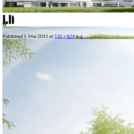
6
Published
5. Mai 2015
at
532 × 824
in
6
Mustermann GmbH • Musterstrasse 1 • 12345 Muste
Home
Kontakt
Über uns
Impressum
Datenschutzerklärung
AGB (Allgemeine Geschäftsbedingungen)