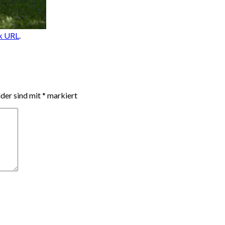
k URL
.
lder sind mit
*
markiert